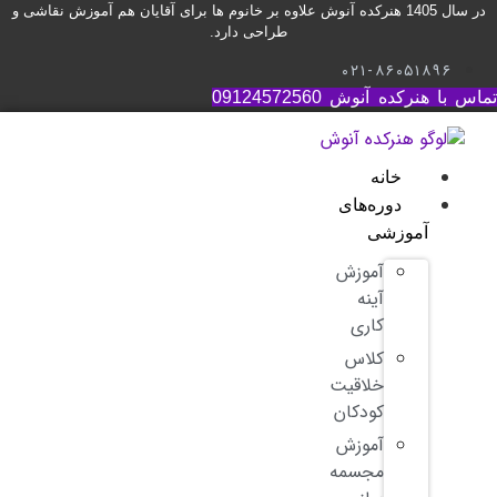
رش
در سال 1405 هنرکده آنوش علاوه بر خانوم ها برای آقایان هم آموزش نقاشی و
طراحی دارد.
توا
۰۲۱-۸۶۰۵۱۸۹۶
اس با هنرکده آنوش 09124572560
خانه
دوره‌های
آموزشی
آموزش
آینه
کاری
کلاس
خلاقیت
کودکان
آموزش
مجسمه